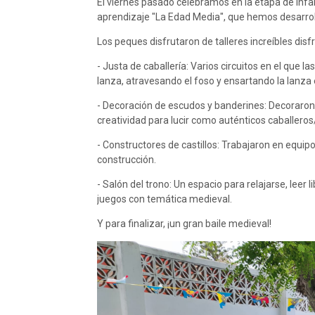
El viernes pasado celebramos en la etapa de Infan
aprendizaje "La Edad Media", que hemos desarrol
Los peques disfrutaron de talleres increíbles dis
- Justa de caballería: Varios circuitos en el que l
lanza, atravesando el foso y ensartando la lanza 
- Decoración de escudos y banderines: Decoraron 
creatividad para lucir como auténticos caballeros
- Constructores de castillos: Trabajaron en equip
construcción.
- Salón del trono: Un espacio para relajarse, leer 
juegos con temática medieval.
Y para finalizar, ¡un gran baile medieval!