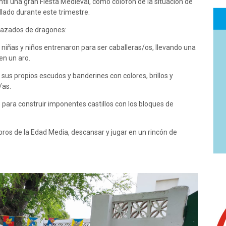
til una gran Fiesta Medieval, como colofón de la situación de
lado durante este trimestre.
frazados de dragones:
as niñas y niños entrenaron para ser caballeras/os, llevando una
en un aro.
sus propios escudos y banderines con colores, brillos y
/as.
o para construir imponentes castillos con los bloques de
libros de la Edad Media, descansar y jugar en un rincón de