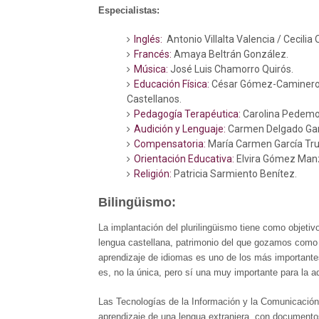
Especialistas:
Inglés:
Antonio Villalta Valencia / Cecilia 
Francés:
Amaya Beltrán González.
Música:
José Luis Chamorro Quirós.
Educación Física:
César Gómez-Caminer
Castellanos.
Pedagogía Terapéutica:
Carolina Pedemo
Audición y Lenguaje:
Carmen Delgado Gar
Compensatoria:
María Carmen García Truji
Orientación Educativa:
Elvira Gómez Man
Religión:
Patricia Sarmiento Benítez.
Bilingüismo:
La implantación del plurilingüismo tiene como objetivo
lengua castellana, patrimonio del que gozamos como 
aprendizaje de idiomas es uno de los más importantes
es, no la única, pero sí una muy importante para la a
Las Tecnologías de la Información y la Comunicación
aprendizaje de una lengua extranjera, con document