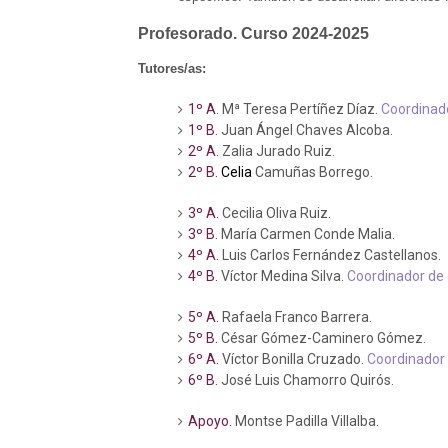
Profesorado. Curso 2024-2025
Tutores/as:
1º A
. Mª Teresa Pertíñez Díaz.
Coordinado
1º B.
Juan Ángel Chaves Alcoba.
2º A.
Zalia Jurado Ruiz.
2º B.
Celia
Camuñas Borrego.
3º A.
Cecilia Oliva Ruiz.
3º B.
María Carmen Conde Malia.
4º A.
Luis Carlos Fernández Castellanos.
4º B.
Víctor Medina Silva.
Coordinador de 
5º A.
Rafaela Franco Barrera.
5º B.
César Gómez-Caminero Gómez.
6º A.
Víctor Bonilla Cruzado.
Coordinador 
6º B.
José Luis Chamorro Quirós.
Apoyo.
Montse Padilla Villalba.