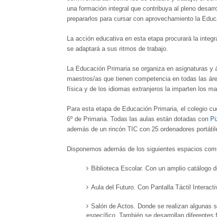
una formación integral que contribuya al pleno desarr
prepararlos para cursar con aprovechamiento la Educ
La acción educativa en esta etapa procurará la integr
se adaptará a sus ritmos de trabajo.
La Educación Primaria se organiza en asignaturas y á
maestros/as que tienen competencia en todas las áre
física y de los idiomas extranjeros la imparten los ma
Para esta etapa de Educación Primaria, el colegio cu
6º de Primaria. Todas las aulas están dotadas con
Pi
además de un rincón TIC con 25 ordenadores portát
Disponemos además de los siguientes espacios comune
Biblioteca Escolar. Con un amplio catálogo d
Aula del Futuro. Con Pantalla Táctil Interacti
Salón de Actos. Donde se realizan algunas 
específico. También se desarrollan diferentes f