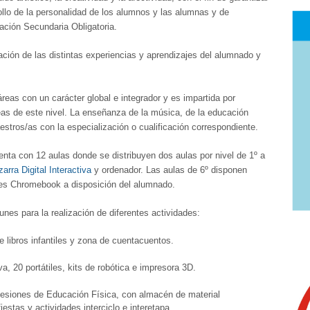
ollo de la personalidad de los alumnos y las alumnas y de
ación Secundaria Obligatoria.
ación de las distintas experiencias y aprendizajes del alumnado y
reas con un carácter global e integrador y es impartida por
as de este nivel. La enseñanza de la música, de la educación
estros/as con la especialización o cualificación correspondiente.
enta con 12 aulas donde se distribuyen dos aulas por nivel de 1º a
zarra Digital Interactiva
y ordenador. Las aulas de
6º disponen
iles Chromebook a disposición del alumnado.
s para la realización de diferentes actividades:
e libros infantiles y zona de cuentacuentos.
va, 20 portátiles, kits de robótica e impresora 3D.
sesiones de Educación Física, con almacén de material
iestas y actividades interciclo e interetapa.