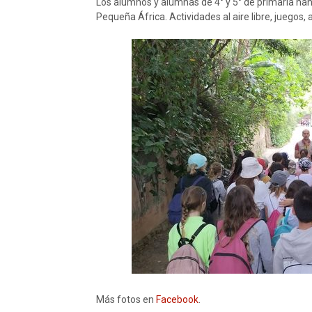
Los alumnos y alumnas de 4° y 5° de primaria han 
Pequeña África. Actividades al aire libre, juegos
Más fotos en
Facebook
.