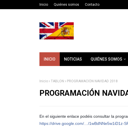
Inicio
Quiénes somos
Contacto
INICIO
NOTICIAS
QUIÉNES SOMOS
Inicio
TABLON
PROGRAMACIÓN NAVIDAD 2018
PROGRAMACIÓN NAVIDA
En el siguiente enlace podéis consultar la program
https://drive.google.com/…/1wBdNNe5w1iD1z